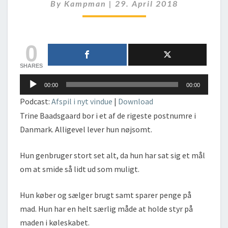
HVERDAG
By
Kampman
|
29. April 2018
UDEN
OVERFORBRUG
0
SHARES
Lydafspiller
00:00
00:00
Podcast:
Afspil i nyt vindue
|
Download
Trine Baadsgaard bor i et af de rigeste postnumre i
Danmark. Alligevel lever hun nøjsomt.
Hun genbruger stort set alt, da hun har sat sig et mål
om at smide så lidt ud som muligt.
Hun køber og sælger brugt samt sparer penge på
mad. Hun har en helt særlig måde at holde styr på
maden i køleskabet.