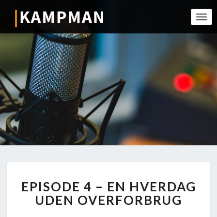
Togg
Navi
EPISODE
EPISODE 4 – EN HVERDAG
4
–
UDEN OVERFORBRUG
EN